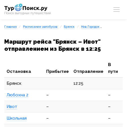
Главная
Расписание автобусов
Брянск
Нов.Городок
Брянск – Ивот
Маршрут рейса "Брянск – Ивот"
отправлением из Брянск в 12:25
В
Остановка
Прибытие
Отправление
пути
Брянск
12:25
Любохна 2
–
–
Ивот
–
–
Школьная
–
–