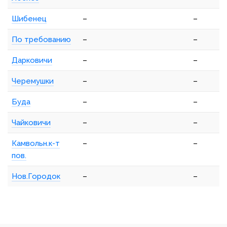
Шибенец
–
–
По требованию
–
–
Дарковичи
–
–
Черемушки
–
–
Буда
–
–
Чайковичи
–
–
Камвольн.к-т
–
–
пов.
Нов.Городок
–
–