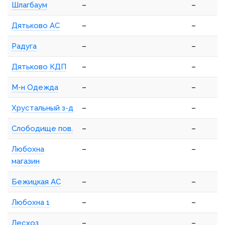
Шлагбаум
–
–
Дятьково АС
–
–
Радуга
–
–
Дятьково КДП
–
–
М-н Одежда
–
–
Хрустальный з-д
–
–
Слободище пов.
–
–
Любохна
–
–
магазин
Бежицкая АС
–
–
Любохна 1
–
–
Лесхоз
–
–