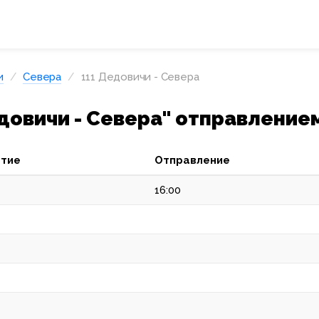
и
Севера
111 Дедовичи - Севера
овичи - Севера" отправлением
тие
Отправление
16:00