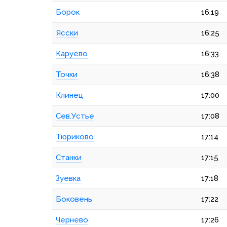
Борок
16:19
Ясски
16:25
Каруево
16:33
Точки
16:38
Клинец
17:00
Сев.Устье
17:08
Тюриково
17:14
Станки
17:15
Зуевка
17:18
Боковень
17:22
Чернево
17:26