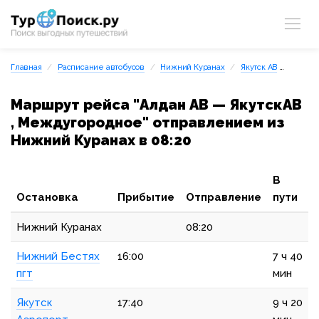
Главная
Расписание автобусов
Нижний Куранах
Якутск АВ
Алдан 
Маршрут рейса "Алдан АВ — ЯкутскАВ
, Междугородное" отправлением из
Нижний Куранах в 08:20
В
Остановка
Прибытие
Отправление
пути
Нижний Куранах
08:20
Нижний Бестях
16:00
7 ч 40
пгт
мин
Якутск
17:40
9 ч 20