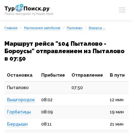
Главная
Расписание автобусов
Пыталово
Бороусы
104 Пыталово -
Маршрут рейса "104 Пыталово -
Бороусы" отправлением из Пыталово
в 07:50
Остановка
Прибытие
Отправление
В пути
Пыталово
07:50
Вышгородок
08:02
12 мин
Горбатицы
08:09
19 мин
Бердыши
08:11
21 мин