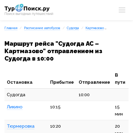
Главная
Расписание автобусов
Судогда
Картмазово
Судогда АС – 
Маршрут рейса "Судогда АС –
Картмазово" отправлением из
Судогда в 10:00
В
Остановка
Прибытие
Отправление
пути
Судогда
10:00
Ликино
10:15
15
мин
Тюрмеровка
10:20
20