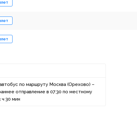
илет
илет
илет
автобус по маршруту Москва (Орехово) –
раннее отправление в 07:30 по местному
 ч 30 мин