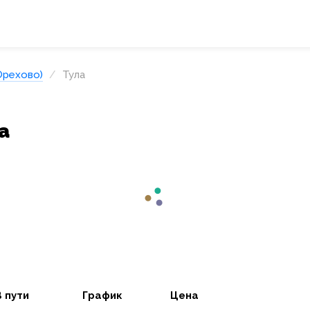
Орехово)
Тула
а
В пути
График
Цена